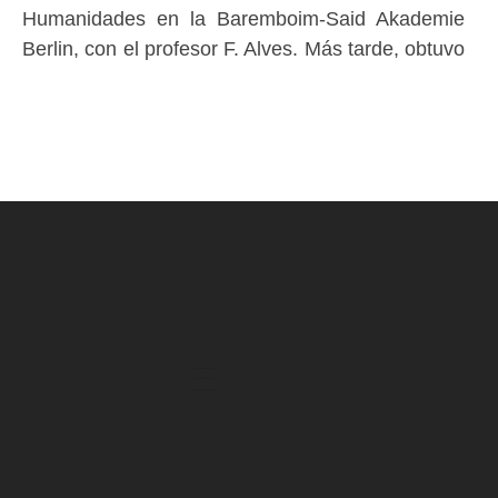
Humanidades en la Baremboim-Said Akademie
Berlin, con el profesor F. Alves. Más tarde, obtuvo
su Máster en Interpretación Músical con I.
Bousfield en la Hochschule der Künste Bern.
Ha sido galardonado en numerosos concursos de
Interpretación como los de Lliria, Xàtiva, Villena,
Cuenca, Juventudes Musicales España, ATE, etc.
y ha realizado numerosos recitales de trombón y
piano entre los que destacan el concierto-
grabación en la Pierre Boulez Saal Berlín, y la
gira de Conciertos ofrecida por JME.
Sus inquietudes más allá del trombón le han
llevado a realizar estudios de Máster en
Investigación Educativa, Posgrado en Música y
Humanidades, y, actualmente, el Grado de