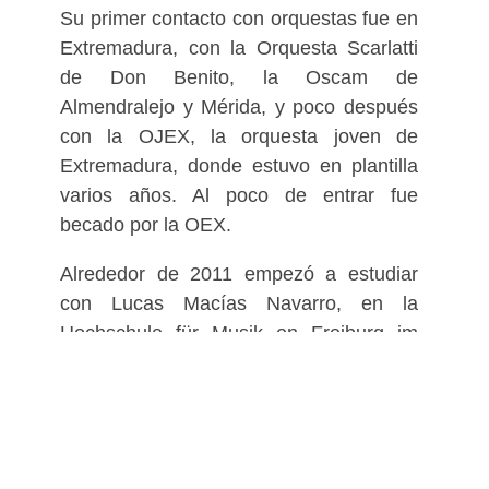
Banda Sinfónica de la Excma.
Su primer contacto con orquestas fue en
Diputación Provincial de Cáceres.
Extremadura, con la Orquesta Scarlatti
de Don Benito, la Oscam de
Almendralejo y Mérida, y poco después
con la OJEX, la orquesta joven de
Extremadura, donde estuvo en plantilla
varios años. Al poco de entrar fue
becado por la OEX.
Alrededor de 2011 empezó a estudiar
con Lucas Macías Navarro, en la
Hochschule für Musik en Freiburg im
Breisgau, Alemania. Durante el periodo
de estudios en Freiburg ganó una plaza
de Praktikum en la SWR
Sinfonieorchester von Baden-Baden und
Freiburg, la orquesta de la radio del