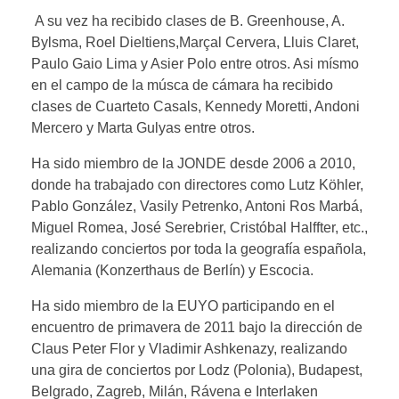
del Teatro de la Zarzuela. Actualmente
A su vez ha recibido clases de B. Greenhouse, A.
es colaboradora habitual en la Orquesta
Bylsma, Roel Dieltiens,Marçal Cervera, Lluis Claret,
de Extremadura y toca regularmente con
Paulo Gaio Lima y Asier Polo entre otros. Asi mísmo
en el campo de la músca de cámara ha recibido
Anam Camerata, formación que lleva a
clases de Cuarteto Casals, Kennedy Moretti, Andoni
cabo una labor de difusión de la música
Mercero y Marta Gulyas entre otros.
clásica por toda la región extremeña.
Ha sido miembro de la JONDE desde 2006 a 2010,
donde ha trabajado con directores como Lutz Köhler,
Pablo González, Vasily Petrenko, Antoni Ros Marbá,
Miguel Romea, José Serebrier, Cristóbal Halffter, etc.,
realizando conciertos por toda la geografía española,
Alemania (Konzerthaus de Berlín) y Escocia.
Ha sido miembro de la EUYO participando en el
encuentro de primavera de 2011 bajo la dirección de
Claus Peter Flor y Vladimir Ashkenazy, realizando
una gira de conciertos por Lodz (Polonia), Budapest,
Belgrado, Zagreb, Milán, Rávena e Interlaken