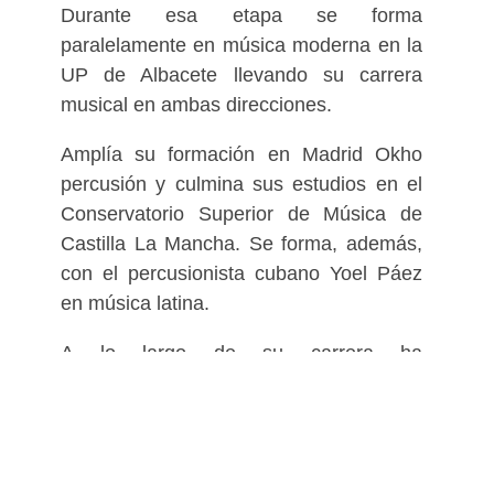
Durante esa etapa se forma
paralelamente en música moderna en la
UP de Albacete llevando su carrera
musical en ambas direcciones.
Amplía su formación en Madrid Okho
percusión y culmina sus estudios en el
Conservatorio Superior de Música de
Castilla La Mancha. Se forma, además,
con el percusionista cubano Yoel Páez
en música latina.
A lo largo de su carrera ha
desempeñado su trabajo musical de una
manera versátil en diferentes ámbitos,
combinando su faceta interpretativa con
su labor docente y su labor artística en