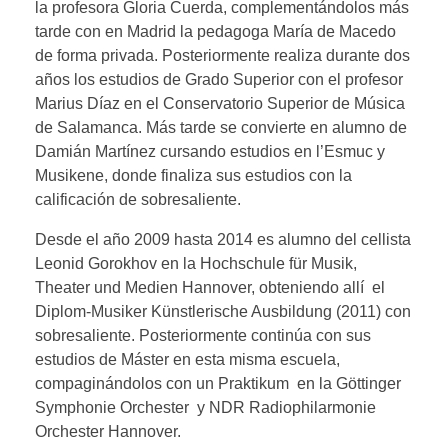
la profesora Gloria Cuerda, complementándolos más
desde 2015 hasta 2022 de la Orquesta
tarde con en Madrid la pedagoga María de Macedo
Joven de Extremadura, con la que ha
de forma privada. Posteriormente realiza durante dos
realizado numerosos proyectos, entre
años los estudios de Grado Superior con el profesor
los que destaca el Festival Al Bustan en
Marius Díaz en el Conservatorio Superior de Música
Beirut en 2017. Asimismo ha formado
de Salamanca. Más tarde se convierte en alumno de
parte de la Orquesta Joven de Córdoba,
Damián Martínez cursando estudios en l’Esmuc y
Musikene, donde finaliza sus estudios con la
gracias a la cual ha tenido la oportunidad
calificación de sobresaliente.
de tocar con la Orquesta de Córdoba.
Desde el año 2009 hasta 2014 es alumno del cellista
Ha colaborado como academista en la
Leonid Gorokhov en la Hochschule für Musik,
Orquesta Adda-Simfònica (Alicante) y,
Theater und Medien Hannover, obteniendo allí el
con contrato en prácticas, en la
Diplom-Musiker Künstlerische Ausbildung (2011) con
Orquesta Sinfónica de Euskadi y la
sobresaliente. Posteriormente continúa con sus
Orquesta Sinfónica de Bilbao. Durante
estudios de Máster en esta misma escuela,
las temporadas 2021-2022 y 2022-2023
compaginándolos con un Praktikum en la Göttinger
Symphonie Orchester y NDR Radiophilarmonie
ha formado parte de la orquesta del
Orchester Hannover.
proyecto pedagógico “Proyecto Zarza”