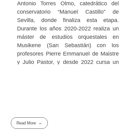
Antonio Torres Olmo, catedrático del
conservatorio “Manuel Castillo” de
Sevilla, donde finaliza esta etapa.
Durante los años 2020-2022 realiza un
máster de estudios orquestales en
Musikene (San Sebastián) con los
profesores Pierre Emmanuel de Maistre
y Julio Pastor, y desde 2022 cursa un
máster de interpretación en la Folkwang
Universität der Kunste en Essen
(Alemania) con los profesores Niek de
Groot y Ömer Faruk Dede.
Ha estudiado en la Academia de
Estudios Orquestales de la Fundación
Read More
Barenboim-Said con el profesor Lucian
Ciorata y ha complementado su