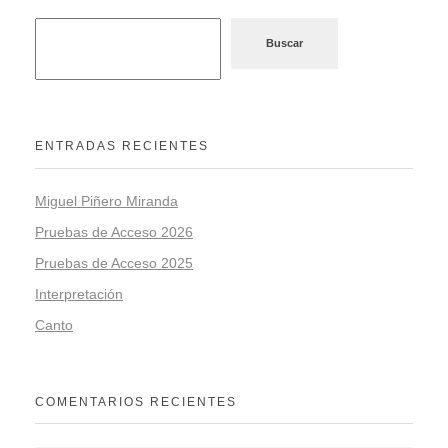
Orquesta Nacional de España, Banda
Municipal de Barcelona, además de
Buscar
otras agrupaciones profesionales.
Actualmente es Tuba de la Film
Symphony Orchestra y profesor de Tuba
ENTRADAS RECIENTES
en el Centro Superior Internacional de
Música de Extremadura.
Miguel Piñero Miranda
Pruebas de Acceso 2026
Pruebas de Acceso 2025
Interpretación
Canto
COMENTARIOS RECIENTES