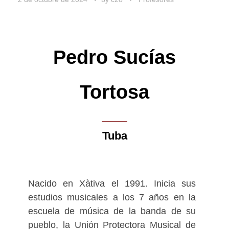
Asociación Española de Tubas y
Bombardinos o International Mock
Audition Competition for Tuba.
Pedro Sucías
Habiendo estudiado en España, Suecia
y Estados Unidos, Jose admira el trabajo
Tortosa
que realiza su esposa como Directora
Artística de Espacio Sherezade, Espacio
de Danza y Pilates, con sede en la
Sierra Norte de Madrid.
Tuba
Nacido en Xàtiva el 1991. Inicia sus
estudios musicales a los 7 años en la
escuela de música de la banda de su
pueblo, la Unión Protectora Musical de