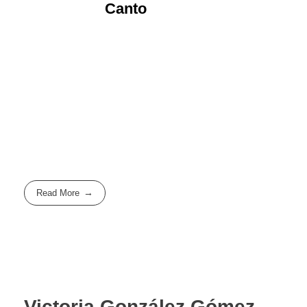
Canto
Desde diciembre del pasado año 2018,
forma parte de la orquesta ADDA
Simfònica, en Alicante.
Read More
Victoria González Gómez