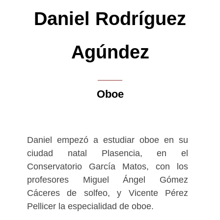
pedagogías musicales acticas Orff y
Daniel Rodríguez
Gordon, tanto de educación musical
infantil como instrumental. Ha impartido
clases en varias Escuelas Municipales
Agúndez
en la provincia de Sevilla y Teruel; así
como en los Campamentos Regionales
de Músicos Juveniles organizados por la
Oboe
Diputación de Teruel. Al mismo tiempo
ha desarrollado su labor como
musicoterapeuta en programas de
atención a la discapacidad.
Daniel empezó a estudiar oboe en su
ciudad natal Plasencia, en el
Actualmente imparte clases en diversos
Conservatorio García Matos, con los
conservatorios profesionales en la
profesores Miguel Ángel Gómez
comunidad de Castilla la Mancha y
Cáceres de solfeo, y Vicente Pérez
realiza colaboraciones con distintas
Pellicer la especialidad de oboe.
formaciones musicales, entre ellas, la